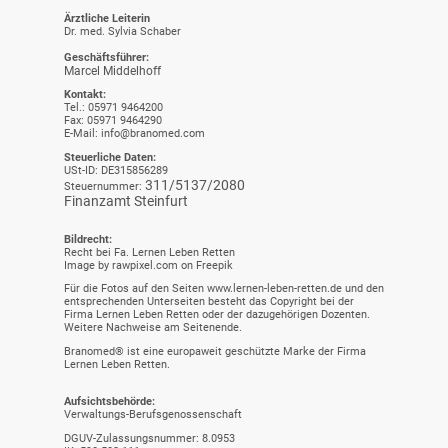
Ärztliche Leiterin
Dr. med. Sylvia Schaber
Geschäftsführer:
Marcel Middelhoff
Kontakt:
Tel.: 05971 9464200
Fax: 05971 9464290
E-Mail: info@branomed.com
Steuerliche Daten:
USt-ID: DE315856289
311/5137/2080
Steuernummer:
Finanzamt Steinfurt
Bildrecht:
Recht bei Fa. Lernen Leben Retten
Image by rawpixel.com on Freepik
Für die Fotos auf den Seiten www.lernen-leben-retten.de und den
entsprechenden Unterseiten besteht das Copyright bei der
Firma Lernen Leben Retten oder der dazugehörigen Dozenten.
Weitere Nachweise am Seitenende.
Branomed® ist eine europaweit geschützte Marke der Firma
Lernen Leben Retten.
Aufsichtsbehörde:
Verwaltungs-Berufsgenossenschaft
DGUV-Zulassungsnummer: 8.0953