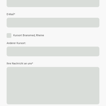
E-Mail
*
Kursort Branomed, Rheine
Anderer Kursort:
Ihre Nachricht an uns
*